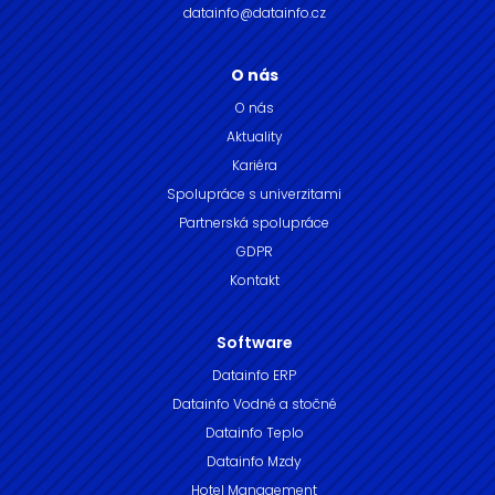
datainfo@datainfo.cz
O nás
O nás
Aktuality
Kariéra
Spolupráce s univerzitami
Partnerská spolupráce
GDPR
Kontakt
Software
Datainfo ERP
Datainfo Vodné a stočné
Datainfo Teplo
Datainfo Mzdy
Hotel Management