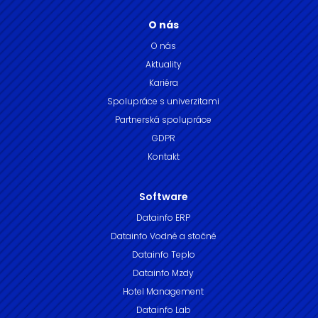
O nás
O nás
Aktuality
Kariéra
Spolupráce s univerzitami
Partnerská spolupráce
GDPR
Kontakt
Software
Datainfo ERP
Datainfo Vodné a stočné
Datainfo Teplo
Datainfo Mzdy
Hotel Management
Datainfo Lab