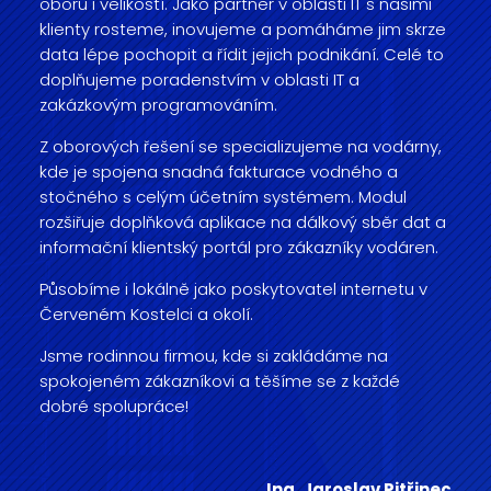
oborů i velikostí. Jako partner v oblasti IT s našimi
klienty rosteme, inovujeme a pomáháme jim skrze
data lépe pochopit a řídit jejich podnikání. Celé to
doplňujeme poradenstvím v oblasti IT a
zakázkovým programováním.
Z oborových řešení se specializujeme na vodárny,
kde je spojena snadná fakturace vodného a
stočného s celým účetním systémem. Modul
rozšiřuje doplňková aplikace na dálkový sběr dat a
informační klientský portál pro zákazníky vodáren.
Působíme i lokálně jako poskytovatel internetu v
Červeném Kostelci a okolí.
Jsme rodinnou firmou, kde si zakládáme na
spokojeném zákazníkovi a těšíme se z každé
dobré spolupráce!
Ing. Jaroslav Pitřinec