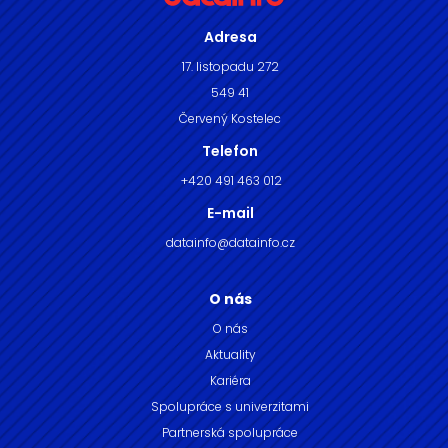
Adresa
17. listopadu 272
549 41
Červený Kostelec
Telefon
+420 491 463 012
E-mail
datainfo@datainfo.cz
O nás
O nás
Aktuality
Kariéra
Spolupráce s univerzitami
Partnerská spolupráce