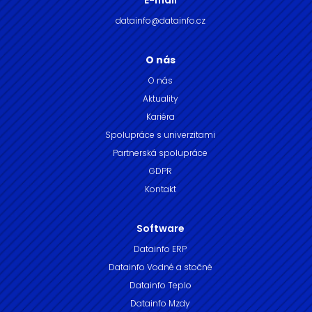
E-mail
datainfo@datainfo.cz
O nás
O nás
Aktuality
Kariéra
Spolupráce s univerzitami
Partnerská spolupráce
GDPR
Kontakt
Software
Datainfo ERP
Datainfo Vodné a stočné
Datainfo Teplo
Datainfo Mzdy