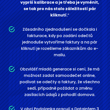
vyprší kalibrace a je třeba je vyměnit,
se tak pro nás stalo záležitostí pár
kliknutí.
”
Zásadního zjednodušení se dočkala i
fakturace, kdy po zadání odečtů
jednoduše vytvoříme faktury a na pár
kliknutí je rozešleme zákazníkům do e-
mailu.
Obzvlášť mladá generace si cení, že má
možnost zadat samoodečet online,
podívat se odečty a faktury, že všechno
sedí, případně požádat o změnu
zasílacích údajů z pohodlí domova.
V obci Podolanka pracují s Datainfem 3