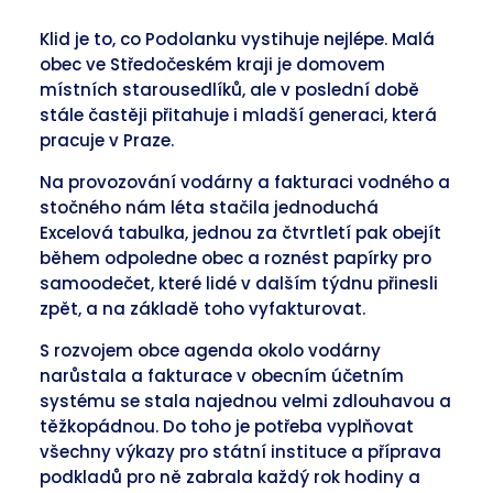
Klid je to, co Podolanku vystihuje nejlépe. Malá
obec ve Středočeském kraji je domovem
místních starousedlíků, ale v poslední době
stále častěji přitahuje i mladší generaci, která
pracuje v Praze.
Na provozování vodárny a fakturaci vodného a
stočného nám léta stačila jednoduchá
Excelová tabulka, jednou za čtvrtletí pak obejít
během odpoledne obec a roznést papírky pro
samoodečet, které lidé v dalším týdnu přinesli
zpět, a na základě toho vyfakturovat.
S rozvojem obce agenda okolo vodárny
narůstala a fakturace v obecním účetním
systému se stala najednou velmi zdlouhavou a
těžkopádnou. Do toho je potřeba vyplňovat
všechny výkazy pro státní instituce a příprava
podkladů pro ně zabrala každý rok hodiny a