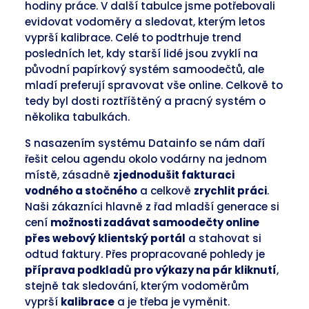
hodiny práce. V další tabulce jsme potřebovali
evidovat vodoměry a sledovat, kterým letos
vyprší kalibrace. Celé to podtrhuje trend
posledních let, kdy starší lidé jsou zvyklí na
původní papírkový systém samoodečtů, ale
mladí preferují spravovat vše online. Celkově to
tedy byl dosti roztříštěný a pracný systém o
několika tabulkách.
S nasazením systému Datainfo se nám daří
řešit celou agendu okolo vodárny na jednom
místě, zásadně
zjednodušit fakturaci
vodného a stočného
a celkově
zrychlit práci
.
Naši zákazníci hlavně z řad mladší generace si
cení
možnosti zadávat samoodečty online
přes webový klientský portál
a stahovat si
odtud faktury. Přes propracované pohledy je
příprava podkladů pro výkazy na pár kliknutí
,
stejně tak sledování, kterým vodoměrům
vyprší
kalibrace
a je třeba je vyměnit.